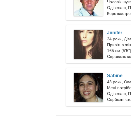
Чоловік шук
Одівелаш, П
Короткостро
Jenifer
24 роки, Дів
Привітна жін
165 см (5'5")
Справжнє к
Sabine
43 роки, Ов
Мені потріб
подорожува
Одівелаш, П
Серйозні ст