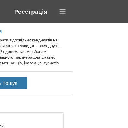
Реєстрація
я
ати відповідних кандидатів на
чення та заводіть нових друзів.
Сайт допомагає мільйонам
овідного партнера для цікавих
мешканців, іноземців, туристів.
би