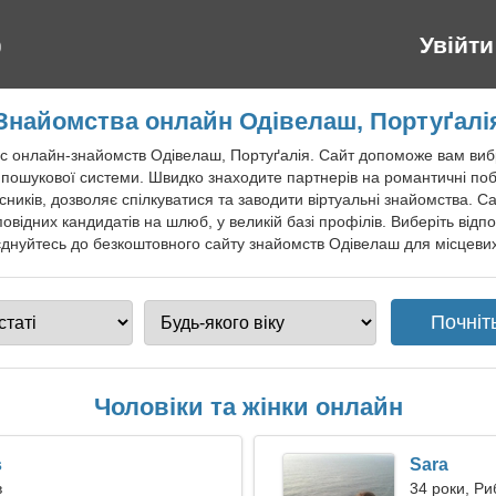
Увійти
Знайомства онлайн Одівелаш, Портуґалі
с онлайн-знайомств Одівелаш, Портуґалія. Сайт допоможе вам вибр
пошукової системи. Швидко знаходите партнерів на романтичні поба
сників, дозволяє спілкуватися та заводити віртуальні знайомства. 
повідних кандидатів на шлюб, у великій базі профілів. Виберіть відп
днуйтесь до безкоштовного сайту знайомств Одівелаш для місцевих 
Чоловіки та жінки онлайн
s
Sara
в
34 роки, Ри