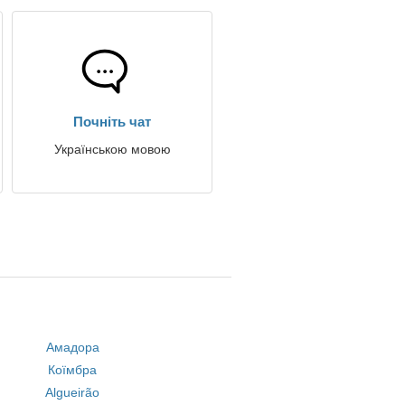
Почніть чат
Українською мовою
Амадора
Коїмбра
Algueirão