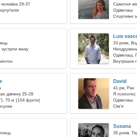
 чоловіка 29-37
Самотня жін
ортуґалія
Одівелаш
Спортивні 
Luis vasc
лець
33 роки, Во
 зустріти жінку
Неодружени
Одівелаш, 
мінтон
Внутрішня 
e
David
а
41 рік, Рак
ає дівчину 25-28
Я психолог,
"), 70 кг (154 фунти)
Одівелаш
осунки
Сім'я
Susana
рілець
35 років, Т