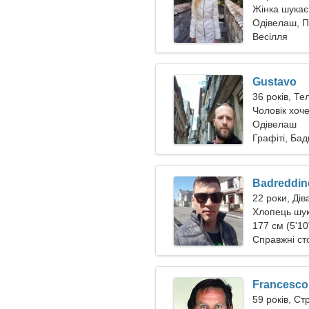
Жінка шукає
Одівелаш, П
Весілля
Gustavo
36 років, Те
Чоловік хоче
Одівелаш
Графіті, Бад
Badreddin
22 роки, Дів
Хлопець шук
177 см (5'10
Справжні ст
Francesco
59 років, Ст