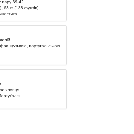
є пару 39-42
), 63 кг (138 фунтів)
імнастика
одолій
французькою, португальською
к
кає хлопця
Портуґалія