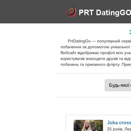
PrtDatingGo — популярний серві
побачення за допомогою унікальної 
Вебсайт відображає профілі всіх уча
користувачів знаходити друзів та від
побачень та приємного флірту. Приє
Juka cros
25 років, Ле