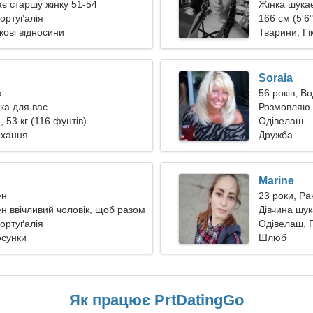
ає старшу жінку 51-54
Жінка шука
ортуґалія
166 см (5'6"
кові відносини
Тварини, Г
Soraia
а
56 років, В
ка для вас
Розмовляю 
, 53 кг (116 фунтів)
Одівелаш
охання
Дружба
Marine
ен
23 роки, Ра
ен ввічливий чоловік, щоб разом
Дівчина шу
ти
ортуґалія
Одівелаш, 
осунки
Шлюб
Як працює PrtDatingGo