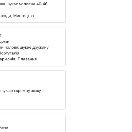
ка шукає чоловіка 40-46
заходи, Мистецтво
o
долій
й чоловік шукає дружину
Портуґалія
гармонія, Плавання
 шукаю скромну жінку
ерези