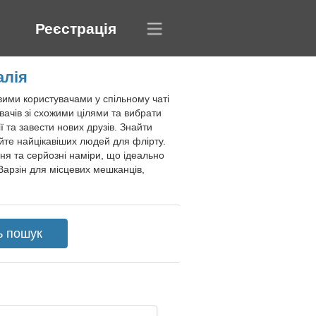
Реєстрація
алія
вими користувачами у спільному чаті
ачів зі схожими цілями та вибрати
 та завести нових друзів. Знайти
йте найцікавіших людей для флірту.
ня та серйозні наміри, що ідеально
Варзін для місцевих мешканців,