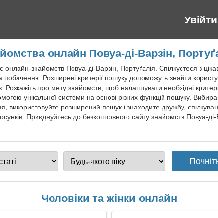
Увійти
йомства онлайн Повуа-ді-Варзін, Портуґ
 онлайн-знайомств Повуа-ді-Варзін, Портуґалія. Спілкуєтеся з ціка
а побачення. Розширені критерії пошуку допоможуть знайти користув
. Розкажіть про мету знайомств, щоб налаштувати необхідні критерії
омогою унікальної системи на основі різних функцій пошуку. Вибира
я, використовуйте розширений пошук і знаходите дружбу, спілкуван
осунків. Приєднуйтесь до безкоштовного сайту знайомств Повуа-ді-
Чоловіки та жінки онлайн