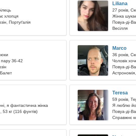
Liliana
рілець
27 років, С
ає хлопця
Жінка шукає
зін, Портуґалія
Повуа-ді-Ва
Весілля
Marco
нюки
36 років, С
 пару 36-42
Чоловік хоче
рзін
Повуа-ді-Ва
 Балет
Астрономія,
Teresa
59 років, Т
ні, я фантастична жінка
Я люблю йо
, 53 кг (116 фунтів)
Повуа-ді-Ва
Справжнє к