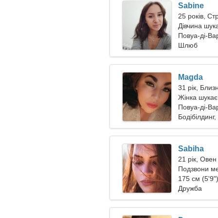
Sabine
25 років, Ст
Дівчина шук
Повуа-ді-Вар
Шлюб
Magda
31 рік, Близ
Жінка шукає
Повуа-ді-Ва
Бодібілдинг,
Sabiha
21 рік, Овен
Подзвони ме
175 см (5'9")
Дружба