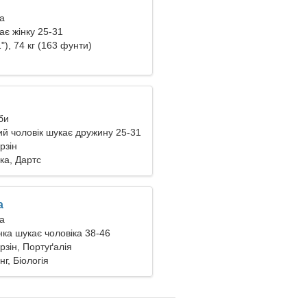
ва
ає жінку 25-31
"), 74 кг (163 фунти)
би
й чоловік шукає дружину 25-31
рзін
ка, Дартс
a
ва
ка шукає чоловіка 38-46
рзін, Портуґалія
г, Біологія