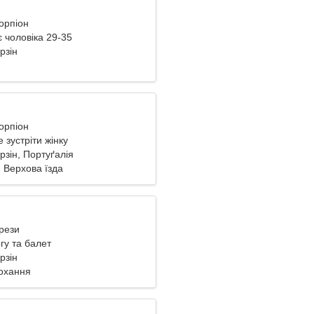
корпіон
 чоловіка 29-35
рзін
корпіон
 зустріти жінку
рзін, Портуґалія
 Верхова їзда
ерези
гу та балет
рзін
охання