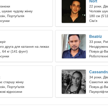
Nort
лизнюки
22 роки, Ді
 шукаю чудову жінку
Чоловік шук
зін, Портуґалія
180 см (5'11
осунки
Сім'я
Beatriz
еріг
33 роки, Ри
о друга для катання на лижах
Неодружени
), 64 кг (141 фунт)
Повуа-ді-Ва
осунки
Робототехні
Cassandr
к
34 роки, Ді
ає старшу жінку
Самотня жін
зін, Портуґалія
Повуа-ді-Ва
кові відносини
Пауерліфтин