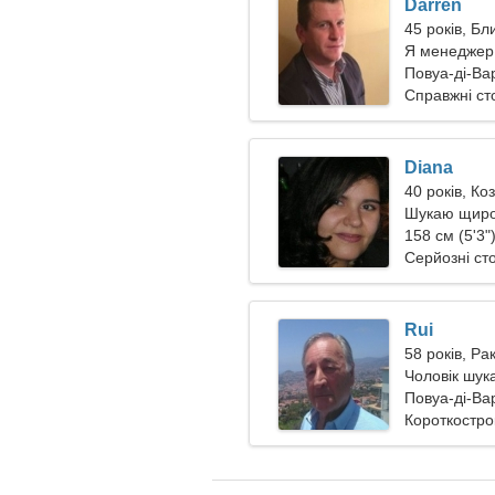
Darren
45 років, Б
Я менеджер,
Повуа-ді-Вар
Справжні ст
Diana
40 років, Коз
Шукаю щирог
158 см (5'3"
Серйозні ст
Rui
58 років, Ра
Чоловік шук
Повуа-ді-Вар
Короткостро